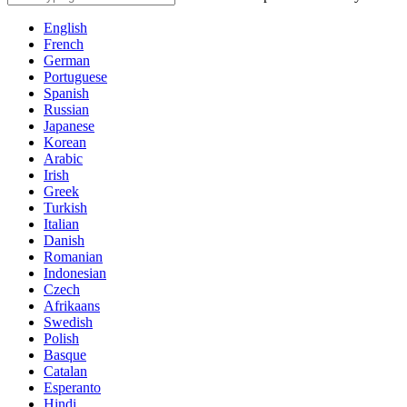
English
French
German
Portuguese
Spanish
Russian
Japanese
Korean
Arabic
Irish
Greek
Turkish
Italian
Danish
Romanian
Indonesian
Czech
Afrikaans
Swedish
Polish
Basque
Catalan
Esperanto
Hindi