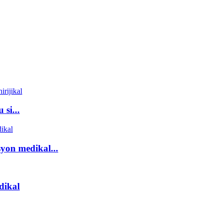
si...
syon medikal...
dikal