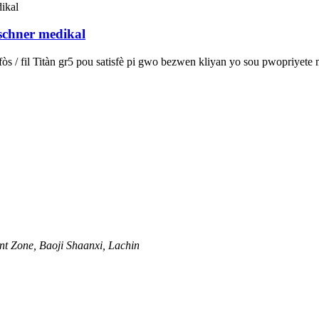
rschner medikal
 fòs / fil Titàn gr5 pou satisfè pi gwo bezwen kliyan yo sou pwopriyete
t Zone, Baoji Shaanxi, Lachin