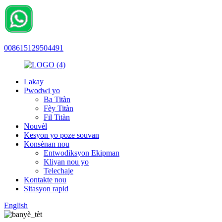
008615129504491
Lakay
Pwodwi yo
Ba Titàn
Fèy Titàn
Fil Titàn
Nouvèl
Kesyon yo poze souvan
Konsènan nou
Entwodiksyon Ekipman
Kliyan nou yo
Telechaje
Kontakte nou
Sitasyon rapid
English