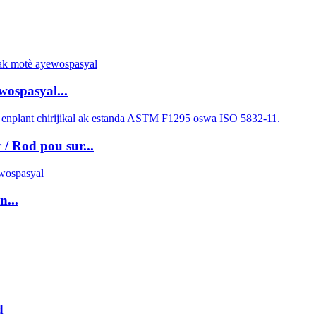
ospasyal...
 Rod pou sur...
n...
d