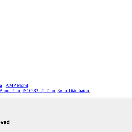
la
-
AMP Mobil
Bann Titàn
,
ISO 5832-2 Titàn
,
3mm Titàn baton
,