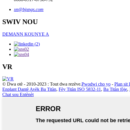
xn@bjxngs.com
SWIV NOU
DEMANN KOUNYE A
VR
© Dwa otè - 2010-2023 : Tout dwa rezève.
Pwodwi cho yo
-
Plan sit 
Enplant Dantè Avèk Ba Titàn
,
Fèy Titàn ISO 5832-11
,
Ba Titàn fòje
,
Chat sou Entènèt