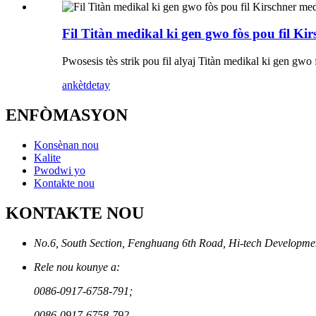
Fil Titàn medikal ki gen gwo fòs pou fil Ki
Pwosesis tès strik pou fil alyaj Titàn medikal ki gen gwo
ankèt
detay
ENFÒMASYON
Konsènan nou
Kalite
Pwodwi yo
Kontakte nou
KONTAKTE NOU
No.6, South Section, Fenghuang 6th Road, Hi-tech Developmen
Rele nou kounye a:
0086-0917-6758-791;
0086-0917-6758-792