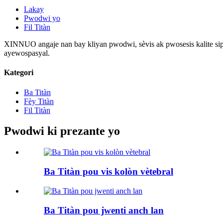
Lakay
Pwodwi yo
Fil Titàn
XINNUO angaje nan bay kliyan pwodwi, sèvis ak pwosesis kalite siper
ayewospasyal.
Kategori
Ba Titàn
Fèy Titàn
Fil Titàn
Pwodwi ki prezante yo
Ba Titàn pou vis kolòn vètebral
Ba Titàn pou jwenti anch lan