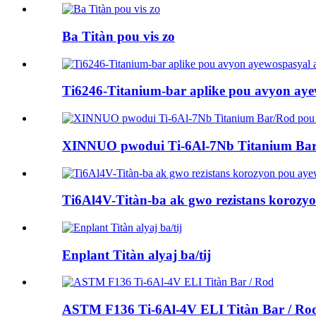
Ba Titàn pou vis zo
Ti6246-Titanium-bar aplike pou avyon ayew
XINNUO pwodui Ti-6Al-7Nb Titanium Bar /
Ti6Al4V-Titàn-ba ak gwo rezistans korozyo
Enplant Titàn alyaj ba/tij
ASTM F136 Ti-6Al-4V ELI Titàn Bar / Ro