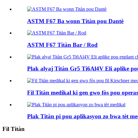
ASTM F67 Ba wonn Titàn pou Dantè
ASTM F67 Titàn Bar / Rod
Plak alyaj Titàn Gr5 Ti6Al4V Eli aplike pou 
Fil Titàn medikal ki gen gwo fòs pou opera
Plak Titàn pi pou aplikasyon zo bwa tèt me
Fil Titàn