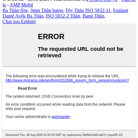
la
-
AMP Mobil
Ba Titàn fòje
,
3mm Titàn baton
,
Fèy Titàn ISO 5832-11
,
Enplant
Dantè Avèk Ba Titàn
,
ISO 5832-2 Titàn
,
Bann Titàn
,
Chat sou Entènèt