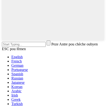
Peze Antre pou chèche oubyen
ESC pou fèmen
English
French
German
Portuguese
Spanish
Russian
Japanese
Korean
Arabic
Irish
Greek
Turkish