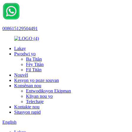
008615129504491
Lakay
Pwodwi yo
Ba Titàn
Fèy Titàn
Fil Titàn
Nouvèl
Kesyon yo poze souvan
Konsènan nou
Entwodiksyon Ekipman
Kliyan nou yo
Telechaje
Kontakte nou
Sitasyon rapid
English