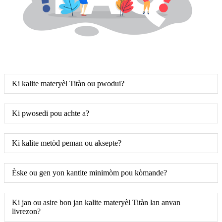
Ki kalite materyèl Titàn ou pwodui?
Ki pwosedi pou achte a?
Ki kalite metòd peman ou aksepte?
Èske ou gen yon kantite minimòm pou kòmande?
Ki jan ou asire bon jan kalite materyèl Titàn lan anvan
livrezon?