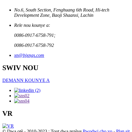
No.6, South Section, Fenghuang 6th Road, Hi-tech
Development Zone, Baoji Shaanxi, Lachin
Rele nou kounye a:
0086-0917-6758-791;
0086-0917-6758-792
xn@bjxngs.com
SWIV NOU
DEMANN KOUNYE A
VR
© Dwa otè - 2010-2023 : Tout dwa rezève.
Pwodwi cho yo
-
Plan sit