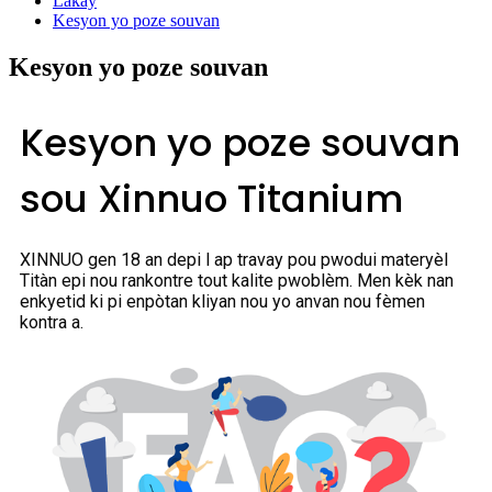
Lakay
Kesyon yo poze souvan
Kesyon yo poze souvan
Kesyon yo poze souvan
sou Xinnuo Titanium
XINNUO gen 18 an depi l ap travay pou pwodui materyèl
Titàn epi nou rankontre tout kalite pwoblèm. Men kèk nan
enkyetid ki pi enpòtan kliyan nou yo anvan nou fèmen
kontra a.