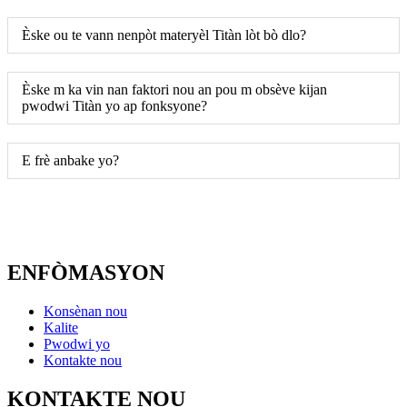
Èske ou te vann nenpòt materyèl Titàn lòt bò dlo?
Èske m ka vin nan faktori nou an pou m obsève kijan
pwodwi Titàn yo ap fonksyone?
E frè anbake yo?
ENFÒMASYON
Konsènan nou
Kalite
Pwodwi yo
Kontakte nou
KONTAKTE NOU