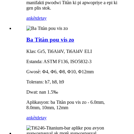
manifakti pwodwi Titàn ki pi apwopriye a epi ki
gen plis stok.
ankèt
detay
Ba Titàn pou vis zo
Klas: Gr5, Ti6Al4V, Ti6Al4V ELI
Estanda: ASTM F136, ISO5832-3
Gwosè: Φ4, Φ6, Φ8, Φ10, Φ12mm
Tolerans: h7, h8, h9
Dwat: nan 1.5‰
Aplikasyon: ba Titàn pou vis zo - 6.0mm,
8.0mm, 10mm, 12mm
ankèt
detay