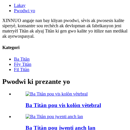
Lakay
Pwodwi yo
XINNUO angaje nan bay kliyan pwodwi, sèvis ak pwosesis kalite
siperyè, konsantre sou rechèch ak devlopman ak fabrikasyon jeni
materyèl Titàn ak alyaj Titàn ki gen gwo kalite yo itilize nan medikal
ak ayewospasyal.
Kategori
Ba Titàn
Fèy Titàn
Fil Titàn
Pwodwi ki prezante yo
Ba Titàn pou vis kolòn vètebral
Ba Titàn pou jwenti anch lan