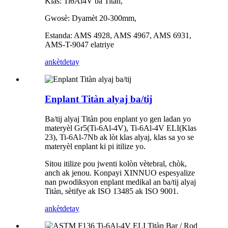
Klas: Ti6Al4V ba Titàn,
Gwosè: Dyamèt 20-300mm,
Estanda: AMS 4928, AMS 4967, AMS 6931,
AMS-T-9047 elatriye
ankèt
detay
Enplant Titàn alyaj ba/tij
Ba/tij alyaj Titàn pou enplant yo gen ladan yo
materyèl Gr5(Ti-6Al-4V), Ti-6Al-4V ELI(Klas
23), Ti-6Al-7Nb ak lòt klas alyaj, klas sa yo se
materyèl enplant ki pi itilize yo.
Sitou itilize pou jwenti kolòn vètebral, chòk,
anch ak jenou. Konpayi XINNUO espesyalize
nan pwodiksyon enplant medikal an ba/tij alyaj
Titàn, sètifye ak ISO 13485 ak ISO 9001.
ankèt
detay