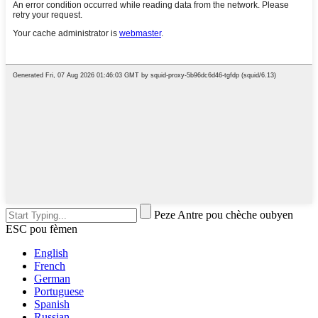
Peze Antre pou chèche oubyen
ESC pou fèmen
English
French
German
Portuguese
Spanish
Russian