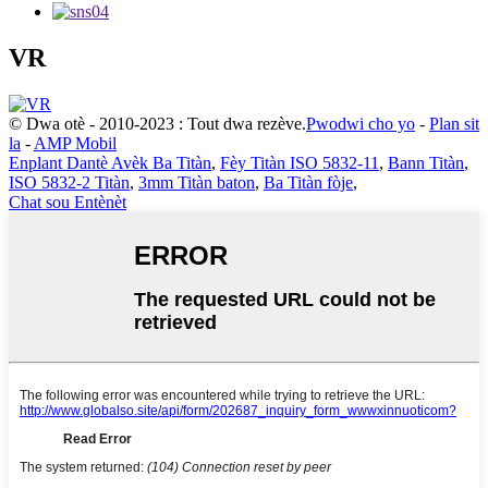
VR
© Dwa otè - 2010-2023 : Tout dwa rezève.
Pwodwi cho yo
-
Plan sit
la
-
AMP Mobil
Enplant Dantè Avèk Ba Titàn
,
Fèy Titàn ISO 5832-11
,
Bann Titàn
,
ISO 5832-2 Titàn
,
3mm Titàn baton
,
Ba Titàn fòje
,
Chat sou Entènèt