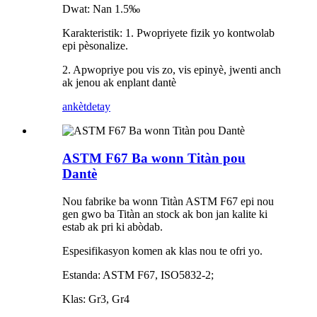
Dwat: Nan 1.5‰
Karakteristik: 1. Pwopriyete fizik yo kontwolab
epi pèsonalize.
2. Apwopriye pou vis zo, vis epinyè, jwenti anch
ak jenou ak enplant dantè
ankèt
detay
ASTM F67 Ba wonn Titàn pou
Dantè
Nou fabrike ba wonn Titàn ASTM F67 epi nou
gen gwo ba Titàn an stock ak bon jan kalite ki
estab ak pri ki abòdab.
Espesifikasyon komen ak klas nou te ofri yo.
Estanda: ASTM F67, ISO5832-2;
Klas: Gr3, Gr4