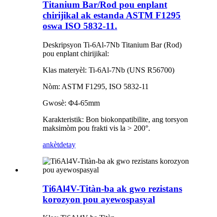
Titanium Bar/Rod pou enplant
chirijikal ak estanda ASTM F1295
oswa ISO 5832-11.
Deskripsyon Ti-6Al-7Nb Titanium Bar (Rod)
pou enplant chirijikal:
Klas materyèl: Ti-6Al-7Nb (UNS R56700)
Nòm: ASTM F1295, ISO 5832-11
Gwosè: Φ4-65mm
Karakteristik: Bon biokonpatibilite, ang torsyon
maksimòm pou frakti vis la > 200°.
ankèt
detay
Ti6Al4V-Titàn-ba ak gwo rezistans
korozyon pou ayewospasyal