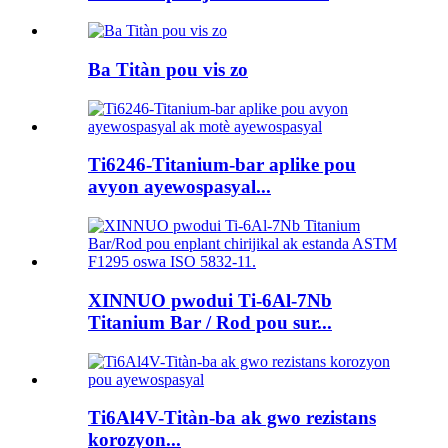
Ba Titàn pou vis zo
Ti6246-Titanium-bar aplike pou
avyon ayewospasyal...
XINNUO pwodui Ti-6Al-7Nb
Titanium Bar / Rod pou sur...
Ti6Al4V-Titàn-ba ak gwo rezistans
korozyon...