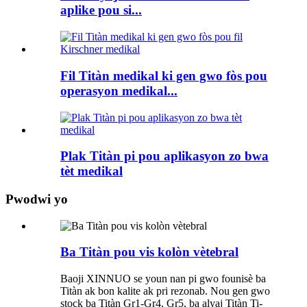
aplike pou si...
Fil Titàn medikal ki gen gwo fòs pou
operasyon medikal...
Plak Titàn pi pou aplikasyon zo bwa
tèt medikal
Pwodwi yo
Ba Titàn pou vis kolòn vètebral
Baoji XINNUO se youn nan pi gwo founisè ba
Titàn ak bon kalite ak pri rezonab. Nou gen gwo
stock ba Titàn Gr1-Gr4, Gr5, ba alyaj Titàn Ti-