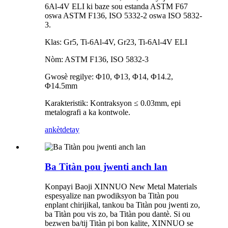
6Al-4V ELI ki baze sou estanda ASTM F67
oswa ASTM F136, ISO 5332-2 oswa ISO 5832-
3.
Klas: Gr5, Ti-6Al-4V, Gr23, Ti-6Al-4V ELI
Nòm: ASTM F136, ISO 5832-3
Gwosè regilye: Φ10, Φ13, Φ14, Φ14.2,
Φ14.5mm
Karakteristik: Kontraksyon ≤ 0.03mm, epi
metalografi a ka kontwole.
ankèt
detay
Ba Titàn pou jwenti anch lan
Konpayi Baoji XINNUO New Metal Materials
espesyalize nan pwodiksyon ba Titàn pou
enplant chirijikal, tankou ba Titàn pou jwenti zo,
ba Titàn pou vis zo, ba Titàn pou dantè. Si ou
bezwen ba/tij Titàn pi bon kalite, XINNUO se