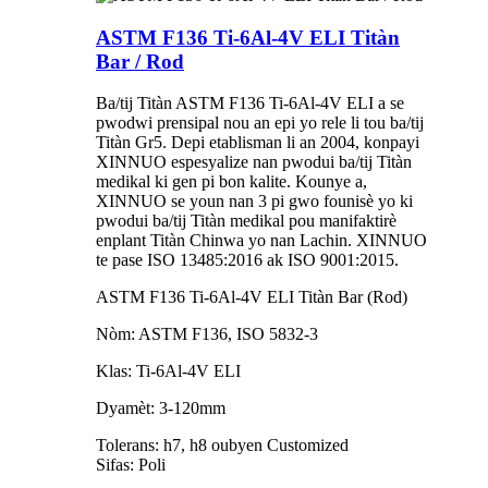
ASTM F136 Ti-6Al-4V ELI Titàn
Bar / Rod
Ba/tij Titàn ASTM F136 Ti-6Al-4V ELI a se
pwodwi prensipal nou an epi yo rele li tou ba/tij
Titàn Gr5. Depi etablisman li an 2004, konpayi
XINNUO espesyalize nan pwodui ba/tij Titàn
medikal ki gen pi bon kalite. Kounye a,
XINNUO se youn nan 3 pi gwo founisè yo ki
pwodui ba/tij Titàn medikal pou manifaktirè
enplant Titàn Chinwa yo nan Lachin. XINNUO
te pase ISO 13485:2016 ak ISO 9001:2015.
ASTM F136 Ti-6Al-4V ELI Titàn Bar (Rod)
Nòm: ASTM F136, ISO 5832-3
Klas: Ti-6Al-4V ELI
Dyamèt: 3-120mm
Tolerans: h7, h8 oubyen Customized
Sifas: Poli