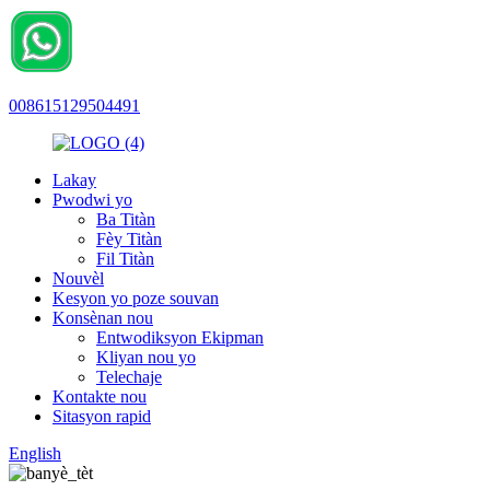
008615129504491
Lakay
Pwodwi yo
Ba Titàn
Fèy Titàn
Fil Titàn
Nouvèl
Kesyon yo poze souvan
Konsènan nou
Entwodiksyon Ekipman
Kliyan nou yo
Telechaje
Kontakte nou
Sitasyon rapid
English