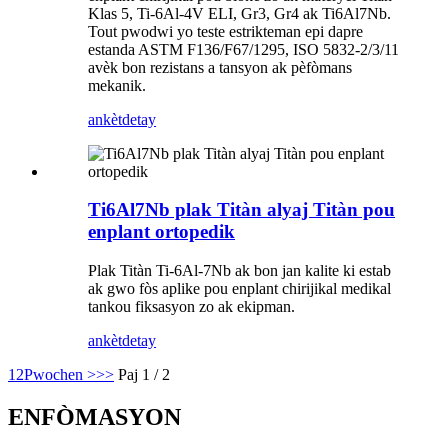
Klas 5, Ti-6Al-4V ELI, Gr3, Gr4 ak Ti6Al7Nb.
Tout pwodwi yo teste estrikteman epi dapre
estanda ASTM F136/F67/1295, ISO 5832-2/3/11
avèk bon rezistans a tansyon ak pèfòmans
mekanik.
ankèt
detay
Ti6Al7Nb plak Titàn alyaj Titàn pou
enplant ortopedik
Plak Titàn Ti-6Al-7Nb ak bon jan kalite ki estab
ak gwo fòs aplike pou enplant chirijikal medikal
tankou fiksasyon zo ak ekipman.
ankèt
detay
1
2
Pwochen >
>>
Paj 1 / 2
ENFÒMASYON