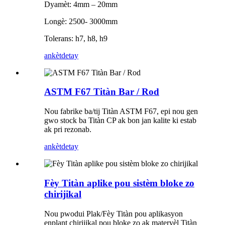
Dyamèt: 4mm – 20mm
Longè: 2500- 3000mm
Tolerans: h7, h8, h9
ankèt
detay
ASTM F67 Titàn Bar / Rod
Nou fabrike ba/tij Titàn ASTM F67, epi nou gen
gwo stock ba Titàn CP ak bon jan kalite ki estab
ak pri rezonab.
ankèt
detay
Fèy Titàn aplike pou sistèm bloke zo
chirijikal
Nou pwodui Plak/Fèy Titàn pou aplikasyon
enplant chirijikal pou bloke zo ak materyèl Titàn