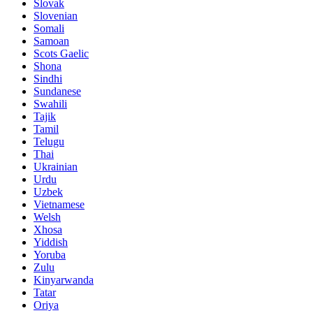
Slovak
Slovenian
Somali
Samoan
Scots Gaelic
Shona
Sindhi
Sundanese
Swahili
Tajik
Tamil
Telugu
Thai
Ukrainian
Urdu
Uzbek
Vietnamese
Welsh
Xhosa
Yiddish
Yoruba
Zulu
Kinyarwanda
Tatar
Oriya