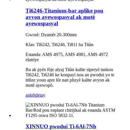
Ti6246-Titanium-bar aplike pou
avyon ayewospasyal ak motè
ayewospasyal
Gwosè: Dyamèt 20-300mm
Klas: Ti6242, Ti6246, Ti811 ba Titàn
Estanda: AMS 4975, AMS 4981, AMS 4972
elatriye
Ba ak pyès fòje alyaj Titàn kalite siperyè tankou
Ti6242, Ti6246 ke konpayi nou an pwodui yo te
itilize youn apre lòt nan plizyè kalite avyon ak
motè ayewopò.
ankèt
detay
XINNUO pwodui Ti-6Al-7Nb