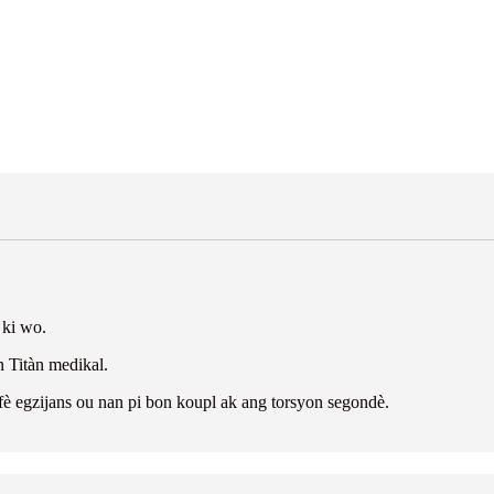
 ki wo.
n Titàn medikal.
 egzijans ou nan pi bon koupl ak ang torsyon segondè.