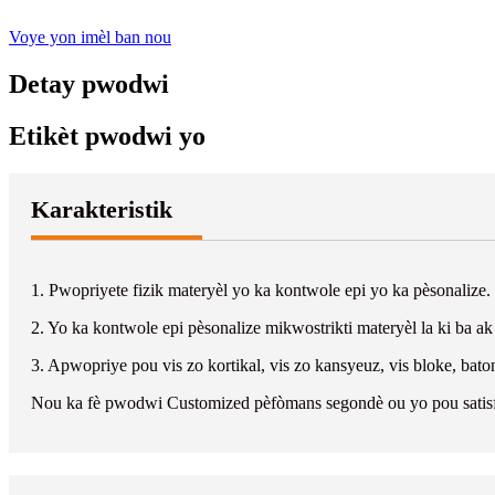
Voye yon imèl ban nou
Detay pwodwi
Etikèt pwodwi yo
Karakteristik
1. Pwopriyete fizik materyèl yo ka kontwole epi yo ka pèsonalize.
2. Yo ka kontwole epi pèsonalize mikwostrikti materyèl la ki ba ak
3. Apwopriye pou vis zo kortikal, vis zo kansyeuz, vis bloke, bato
Nou ka fè pwodwi Customized pèfòmans segondè ou yo pou satisfè