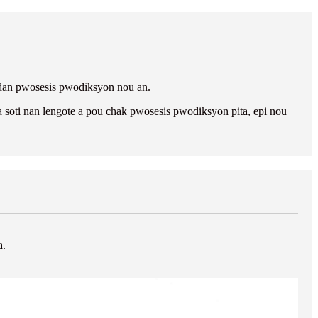
andan pwosesis pwodiksyon nou an.
soti nan lengote a pou chak pwosesis pwodiksyon pita, epi nou
a.