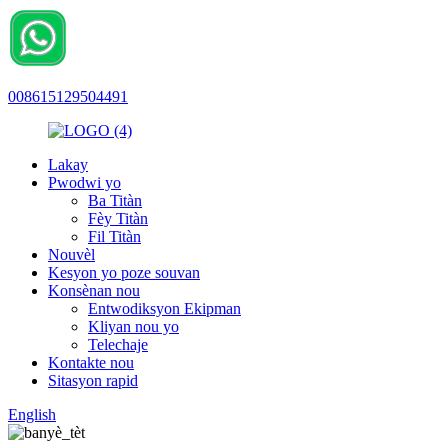
008615129504491
Lakay
Pwodwi yo
Ba Titàn
Fèy Titàn
Fil Titàn
Nouvèl
Kesyon yo poze souvan
Konsènan nou
Entwodiksyon Ekipman
Kliyan nou yo
Telechaje
Kontakte nou
Sitasyon rapid
English