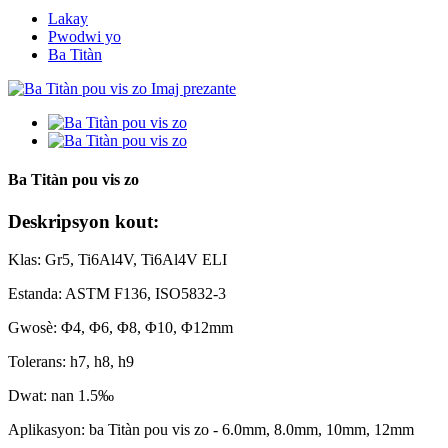
Lakay
Pwodwi yo
Ba Titàn
Ba Titàn pou vis zo
Deskripsyon kout:
Klas: Gr5, Ti6Al4V, Ti6Al4V ELI
Estanda: ASTM F136, ISO5832-3
Gwosè: Φ4, Φ6, Φ8, Φ10, Φ12mm
Tolerans: h7, h8, h9
Dwat: nan 1.5‰
Aplikasyon: ba Titàn pou vis zo - 6.0mm, 8.0mm, 10mm, 12mm