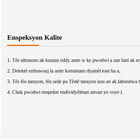
Enspeksyon Kalite
1. Tès ultrasons ak kouran eddy asire w ke pwodwi a san fant ak re
2. Detektè enfrawouj la asire konsistans dyamèt tout ba a,
3. Tès fòs tansyon, fòs sede pa Tèstè tansyon nou an ak laboratwa t
4. Chak pwodwi enspekte endividyèlman anvan yo voye l.