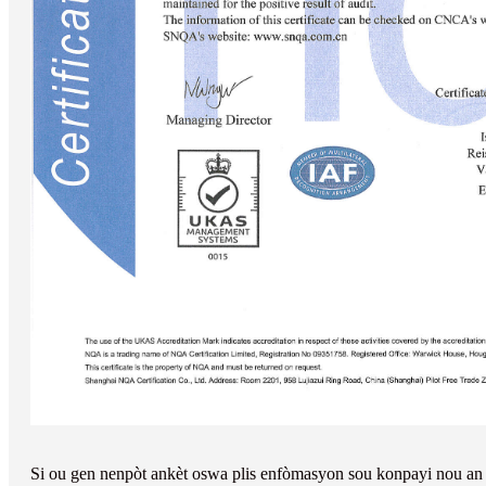
Si ou gen nenpòt ankèt oswa plis enfòmasyon sou konpayi nou an 