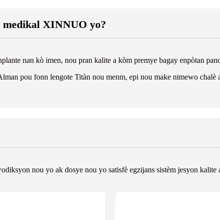
itàn medikal XINNUO yo?
pou enplante nan kò imen, nou pran kalite a kòm premye bagay enpòtan p
lman pou fonn lengote Titàn nou menm, epi nou make nimewo chalè a 
iksyon nou yo ak dosye nou yo satisfè egzijans sistèm jesyon kalite 