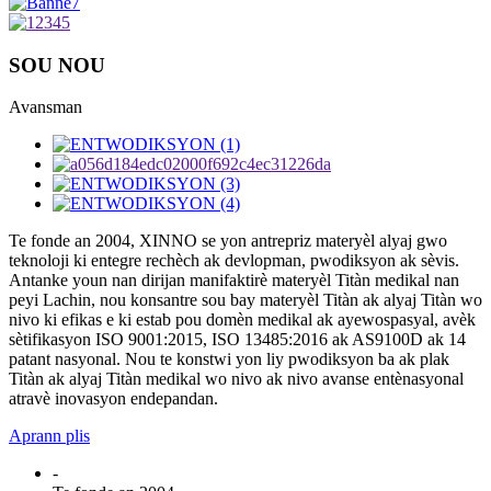
SOU NOU
Avansman
Te fonde an 2004, XINNO se yon antrepriz materyèl alyaj gwo
teknoloji ki entegre rechèch ak devlopman, pwodiksyon ak sèvis.
Antanke youn nan dirijan manifaktirè materyèl Titàn medikal nan
peyi Lachin, nou konsantre sou bay materyèl Titàn ak alyaj Titàn wo
nivo ki efikas e ki estab pou domèn medikal ak ayewospasyal, avèk
sètifikasyon ISO 9001:2015, ISO 13485:2016 ak AS9100D ak 14
patant nasyonal. Nou te konstwi yon liy pwodiksyon ba ak plak
Titàn ak alyaj Titàn medikal wo nivo ak nivo avanse entènasyonal
atravè inovasyon endepandan.
Aprann plis
-