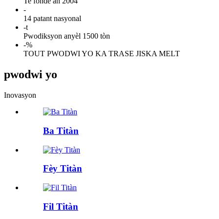
Te fonde an 2004
-
14 patant nasyonal
-
t
Pwodiksyon anyèl 1500 tòn
-
%
TOUT PWODWI YO KA TRASE JISKA MELT
pwodwi yo
Inovasyon
Ba Titàn
Fèy Titàn
Fil Titàn