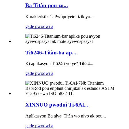
Ba Titàn pou zo...
Karakteristik 1. Pwopriyete fizik yo...
gade pwodwi a
Ti6246-Titàn-ba ap...
Ki aplikasyon Ti6246 yo ye? Ti624...
gade pwodwi a
XINNUO pwodui Ti-6Al...
Aplikasyon Ba alyaj Titàn wo nivo ak pou...
gade pwodwi a