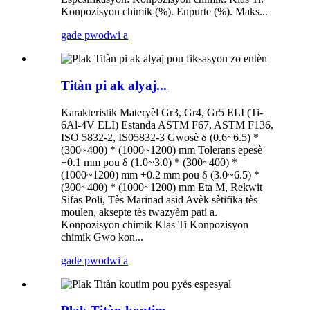
Konpozisyon chimik (%). Enpurte (%). Maks...
gade pwodwi a
Titàn pi ak alyaj...
Karakteristik Materyèl Gr3, Gr4, Gr5 ELI (Ti-
6Al-4V ELI) Estanda ASTM F67, ASTM F136,
ISO 5832-2, IS05832-3 Gwosè δ ​​(0.6~6.5) *
(300~400) * (1000~1200) mm Tolerans epesè
+0.1 mm pou δ (1.0~3.0) * (300~400) *
(1000~1200) mm +0.2 mm pou δ (3.0~6.5) *
(300~400) * (1000~1200) mm Eta M, Rekwit
Sifas Poli, Tès Marinad asid Avèk sètifika tès
moulen, aksepte tès twazyèm pati a.
Konpozisyon chimik Klas Ti Konpozisyon
chimik Gwo kon...
gade pwodwi a