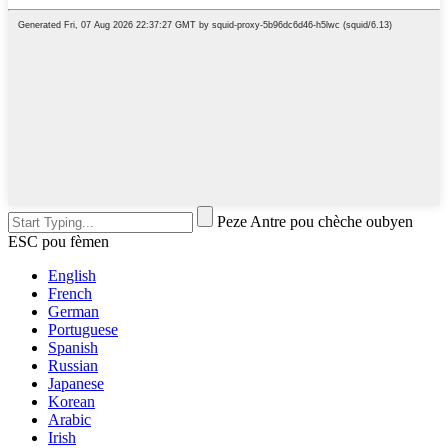
Peze Antre pou chèche oubyen
ESC pou fèmen
English
French
German
Portuguese
Spanish
Russian
Japanese
Korean
Arabic
Irish