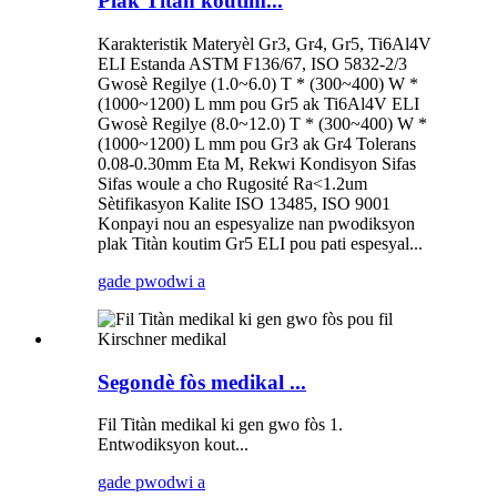
Plak Titàn koutim...
Karakteristik Materyèl Gr3, Gr4, Gr5, Ti6Al4V
ELI Estanda ASTM F136/67, ISO 5832-2/3
Gwosè Regilye (1.0~6.0) T * (300~400) W *
(1000~1200) L mm pou Gr5 ak Ti6Al4V ELI
Gwosè Regilye (8.0~12.0) T * (300~400) W *
(1000~1200) L mm pou Gr3 ak Gr4 Tolerans
0.08-0.30mm Eta M, Rekwi Kondisyon Sifas
Sifas woule a cho Rugosité Ra<1.2um
Sètifikasyon Kalite ISO 13485, ISO 9001
Konpayi nou an espesyalize nan pwodiksyon
plak Titàn koutim Gr5 ELI pou pati espesyal...
gade pwodwi a
Segondè fòs medikal ...
Fil Titàn medikal ki gen gwo fòs 1.
Entwodiksyon kout...
gade pwodwi a