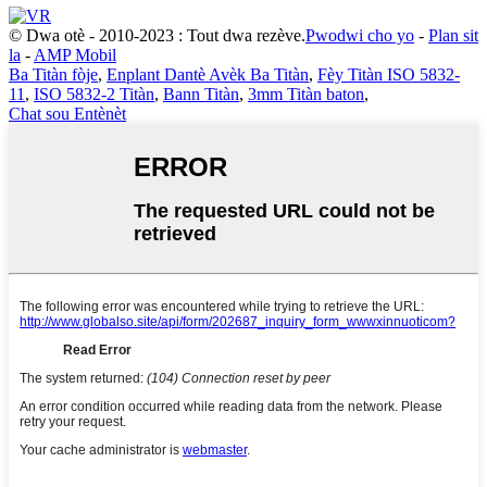
© Dwa otè - 2010-2023 : Tout dwa rezève.
Pwodwi cho yo
-
Plan sit
la
-
AMP Mobil
Ba Titàn fòje
,
Enplant Dantè Avèk Ba Titàn
,
Fèy Titàn ISO 5832-
11
,
ISO 5832-2 Titàn
,
Bann Titàn
,
3mm Titàn baton
,
Chat sou Entènèt