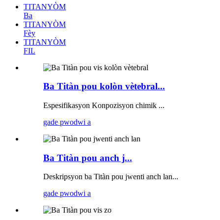
TITANYÒM
Ba
TITANYÒM
Fèy
TITANYÒM
FIL
Ba Titàn pou kolòn vètebral...
Espesifikasyon Konpozisyon chimik ...
gade pwodwi a
Ba Titàn pou anch j...
Deskripsyon ba Titàn pou jwenti anch lan...
gade pwodwi a