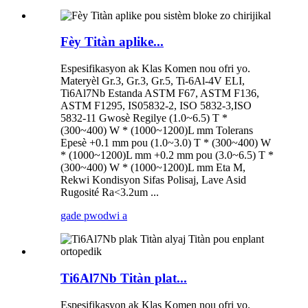
Fèy Titàn aplike...
Espesifikasyon ak Klas Komen nou ofri yo.
Materyèl Gr.3, Gr.3, Gr.5, Ti-6Al-4V ELI,
Ti6Al7Nb Estanda ASTM F67, ASTM F136,
ASTM F1295, IS05832-2, ISO 5832-3,ISO
5832-11 Gwosè Regilye (1.0~6.5) T *
(300~400) W * (1000~1200)L mm Tolerans
Epesè +0.1 mm pou (1.0~3.0) T * (300~400) W
* (1000~1200)L mm +0.2 mm pou (3.0~6.5) T *
(300~400) W * (1000~1200)L mm Eta M,
Rekwi Kondisyon Sifas Polisaj, Lave Asid
Rugosité Ra<3.2um ...
gade pwodwi a
Ti6Al7Nb Titàn plat...
Espesifikasyon ak Klas Komen nou ofri yo.