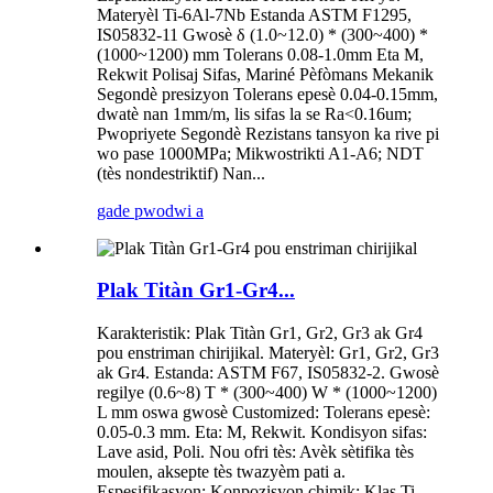
Materyèl Ti-6Al-7Nb Estanda ASTM F1295,
IS05832-11 Gwosè δ ​​(1.0~12.0) * (300~400) *
(1000~1200) mm Tolerans 0.08-1.0mm Eta M,
Rekwit Polisaj Sifas, Mariné Pèfòmans Mekanik
Segondè presizyon Tolerans epesè 0.04-0.15mm,
dwatè nan 1mm/m, lis sifas la se Ra<0.16um;
Pwopriyete Segondè Rezistans tansyon ka rive pi
wo pase 1000MPa; Mikwostrikti A1-A6; NDT
(tès nondestriktif) Nan...
gade pwodwi a
Plak Titàn Gr1-Gr4...
Karakteristik: Plak Titàn Gr1, Gr2, Gr3 ak Gr4
pou enstriman chirijikal. Materyèl: Gr1, Gr2, Gr3
ak Gr4. Estanda: ASTM F67, IS05832-2. Gwosè
regilye (0.6~8) T * (300~400) W * (1000~1200)
L mm oswa gwosè Customized: Tolerans epesè:
0.05-0.3 mm. Eta: M, Rekwit. Kondisyon sifas:
Lave asid, Poli. Nou ofri tès: Avèk sètifika tès
moulen, aksepte tès twazyèm pati a.
Espesifikasyon: Konpozisyon chimik: Klas Ti.