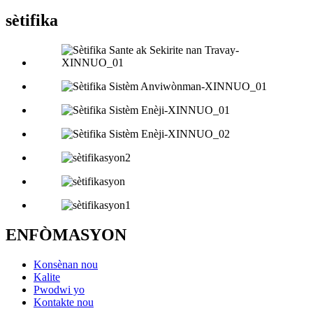
sètifika
ENFÒMASYON
Konsènan nou
Kalite
Pwodwi yo
Kontakte nou