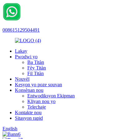
008615129504491
Lakay
Pwodwi yo
Ba Titàn
Fèy Titàn
Fil Titàn
Nouvèl
Kesyon yo poze souvan
Konsènan nou
Entwodiksyon Ekipman
Kliyan nou yo
Telechaje
Kontakte nou
Sitasyon rapid
English