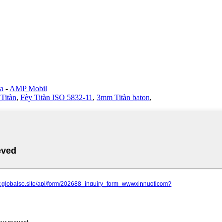
la
-
AMP Mobil
Titàn
,
Fèy Titàn ISO 5832-11
,
3mm Titàn baton
,