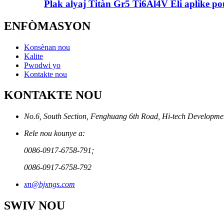
Plak alyaj Titàn Gr5 Ti6Al4V Eli aplike pou
ENFÒMASYON
Konsènan nou
Kalite
Pwodwi yo
Kontakte nou
KONTAKTE NOU
No.6, South Section, Fenghuang 6th Road, Hi-tech Developmen
Rele nou kounye a:
0086-0917-6758-791;
0086-0917-6758-792
xn@bjxngs.com
SWIV NOU