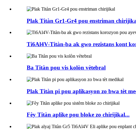
Plak Titàn Gr1-Gr4 pou enstriman chirijika
Ti6Al4V-Titàn-ba ak gwo rezistans kont ko
Ba Titàn pou vis kolòn vètebral
Plak Titàn pi pou aplikasyon zo bwa tèt me
Fèy Titàn aplike pou bloke zo chirijikal...