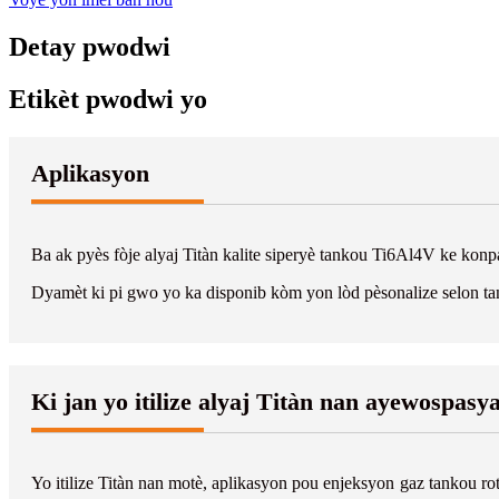
Detay pwodwi
Etikèt pwodwi yo
Aplikasyon
Ba ak pyès fòje alyaj Titàn kalite siperyè tankou Ti6Al4V ke konp
Dyamèt ki pi gwo yo ka disponib kòm yon lòd pèsonalize selon tan
Ki jan yo itilize alyaj Titàn nan ayewospasy
Yo itilize Titàn nan motè, aplikasyon pou enjeksyon gaz tankou ro