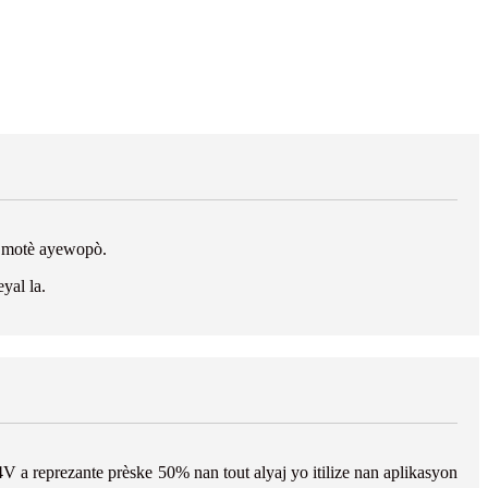
ak motè ayewopò.
yal la.
V a reprezante prèske 50% nan tout alyaj yo itilize nan aplikasyon