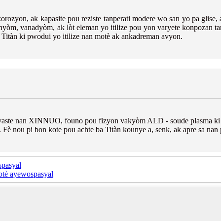
rozyon, ak kapasite pou reziste tanperati modere wo san yo pa glise, a
nyòm, vanadyòm, ak lòt eleman yo itilize pou yon varyete konpozan tanko
al Titàn ki pwodui yo itilize nan motè ak ankadreman avyon.
 vaste nan XINNUO, founo pou fizyon vakyòm ALD - soude plasma ki 
o. Fè nou pi bon kote pou achte ba Titàn kounye a, senk, ak apre sa nan 
spasyal
otè ayewospasyal