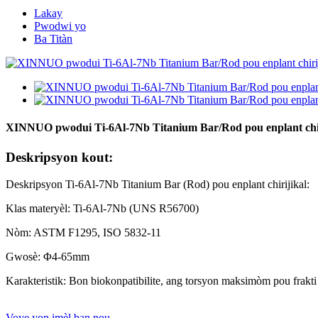
Lakay
Pwodwi yo
Ba Titàn
XINNUO pwodui Ti-6Al-7Nb Titanium Bar/Rod pou enplant chir
Deskripsyon kout:
Deskripsyon Ti-6Al-7Nb Titanium Bar (Rod) pou enplant chirijikal:
Klas materyèl: Ti-6Al-7Nb (UNS R56700)
Nòm: ASTM F1295, ISO 5832-11
Gwosè: Φ4-65mm
Karakteristik: Bon biokonpatibilite, ang torsyon maksimòm pou frakti 
Voye yon imèl ban nou