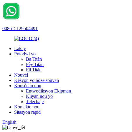
008615129504491
Lakay
Pwodwi yo
Ba Titàn
Fèy Titàn
Fil Titàn
Nouvèl
Kesyon yo poze souvan
Konsènan nou
Entwodiksyon Ekipman
Kliyan nou yo
Telechaje
Kontakte nou
Sitasyon rapid
English