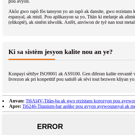
pou avyon.
Akòz gwo rapò fòs tansyon yo an rapò ak dansite, gwo rezistans ko
espasyal, ak misil. Pou aplikasyon sa yo, Titàn ki melanje ak alimi
(elikoptè), ak sistèm idwolik. Anfèt, anviwon de tyè nan tout met
Ki sa sistèm jesyon kalite nou an ye?
Konpayi sètifye ISO9001 ak AS9100. Gen diferan kalite envantè
livrezon ak pri konpetitif pou satisfè ak sèvi tout bezwen kliyan y
Anvan:
Ti6Al4V-Titàn-ba ak gwo rezistans korozyon pou ayewo
Apre:
Ti6246-Titanium-bar aplike pou avyon ayewospasyal ak m