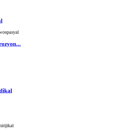
l
rozyon...
dikal