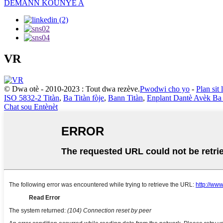
DEMANN KOUNYE A
VR
© Dwa otè - 2010-2023 : Tout dwa rezève.
Pwodwi cho yo
-
Plan sit 
ISO 5832-2 Titàn
,
Ba Titàn fòje
,
Bann Titàn
,
Enplant Dantè Avèk Ba 
Chat sou Entènèt