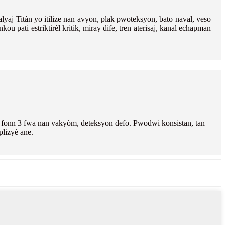
lyaj Titàn yo itilize nan avyon, plak pwoteksyon, bato naval, veso
u pati estriktirèl kritik, miray dife, tren aterisaj, kanal echapman
fonn 3 fwa nan vakyòm, deteksyon defo. Pwodwi konsistan, tan
plizyè ane.