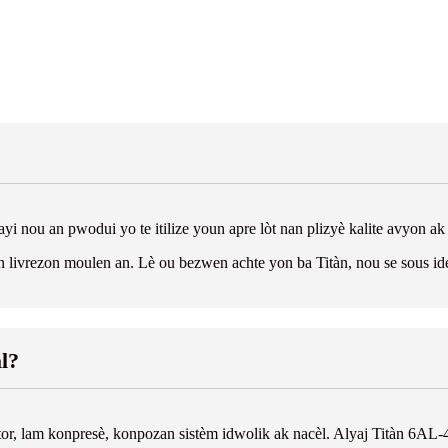
ayi nou an pwodui yo te itilize youn apre lòt nan plizyè kalite avyon 
 livrezon moulen an. Lè ou bezwen achte yon ba Titàn, nou se sous ide
al?
tor, lam konpresè, konpozan sistèm idwolik ak nacèl. Alyaj Titàn 6AL-4